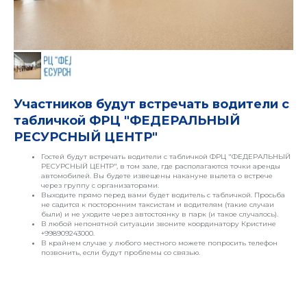
Участников будут встречать водители с
табличкой ФРЦ "ФЕДЕРАЛЬНЫЙ
РО
РЕСУРСНЫЙ ЦЕНТР"
Гостей будут встречать водители с табличкой ФРЦ "ФЕДЕРАЛЬНЫЙ
РЕСУРСНЫЙ ЦЕНТР", в том зале, где располагаются точки аренды
автомобилей. Вы будете извещены накануне вылета о встрече
через группу с организаторами.
Выходите прямо перед вами будет водитель с табличкой. Просьба
не садится к посторонним таксистам и водителям (такие случаи
были) и не уходите через автостоянку в парк (и такое случалось).
В любой непонятной ситуации звоните координатору Кристине
+998909243000.
В крайнем случае у любого местного можете попросить телефон
позвонить, если будут проблемы со связью.