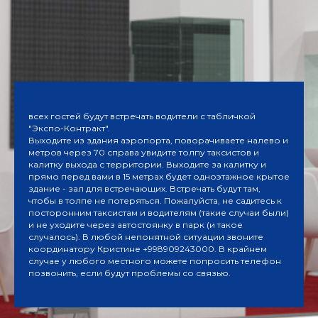
всех гостей будут встречать водители с табличкой
ЛУ
"Экспо-Контракт".
Выходите из здания аэропорта, поворачиваете налево и
метров через 70 справа увидите толпу таксистов и
калитку выхода с территории. Выходите за калитку и
прямо перед вами в 15 метрах будет одноэтажное крытое
здание - зал для встречающих. Встречать будут там,
чтобы в толпе не потеряться. Пожалуйста, не садитесь к
посторонним таксистам и водителям (такие случаи были)
и не уходите через автостоянку в парк (и такое
случалось). В любой непонятной ситуации звоните
координатору Кристине +998909243000. В крайнем
случае у любого местного можете попросить телефон
позвонить, если будут проблемы со связью.