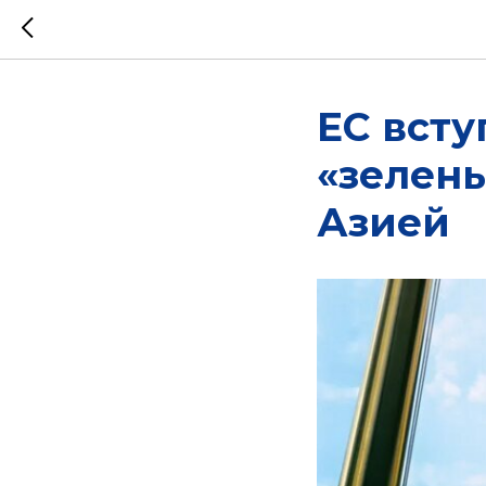
ЕС всту
«зелены
Азией