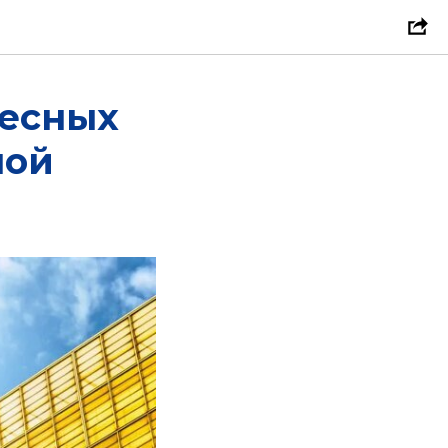
тесных
ной