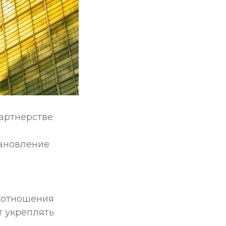
партнерстве
тановление
ь отношения
т укреплять