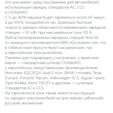
что она имеют сразу три разъема для автомобилей,
использующих зарядку стандартов AC, CCS
и CHAdeMO.
С 0 до 80% машина будет заряжаться около 40 минут,
а до 100% понадобится час. Довольно быстрая
скорость зарядки объясняется напряжением зарядной
станции — 50 кВт при максимальном токе 125 А.
Выбор мультиразъемных зарядных станций Terra 54
от немецкого производителя ABB обусловлен тем, что
в Узбекистане присутствуют как азиатские, так
и европейские электромобили.
Разъемы для подзарядки у них разные: у азиатских
марок — стандартный штекер CHAdeMO,
у европейских, представленных производителями
Mercedes EQC/EQV, Audi E-tron, BMW I models, Tesla
Europe, Porsche Taycan, Volkswagen ID.3, Jaguar I-pace,
Opel Mokka, Reno TWIZY и другими, — штекеры
стандартов AC и CCS.
На парковочной зоне также имеется инструкция
по зарядке электромобиля на трёх языках: узбекский,
русский, английский.