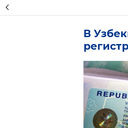
В Узбе
регист