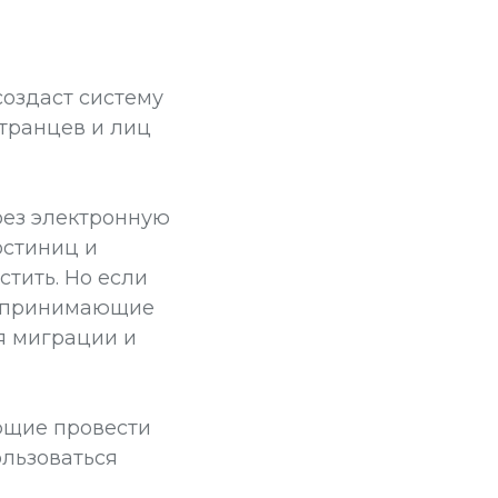
создаст систему
транцев и лиц
ерез электронную
остиниц и
стить. Но если
то принимающие
я миграции и
ющие провести
ользоваться