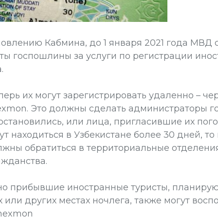
овлению Кабмина, до 1 января 2021 года МВД 
ты госпошлины за услуги по регистрации инос
.
еперь их могут зарегистрировать удаленно – ч
xmon. Это должны сделать администраторы г
 остановились, или лица, пригласившие их пого
ут находиться в Узбекистане более 30 дней, 
лжны обратиться в территориальные отделени
жданства.
но прибывшие иностранные туристы, планиру
х или других местах ночлега, также могут восп
mexmon