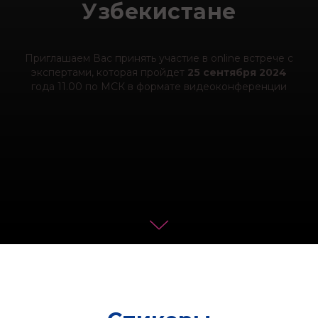
Узбекистане
Приглашаем Вас принять участие в online встрече с
экспертами, которая пройдет
25 сентября 2024
года 11.00 по МСК в формате видеоконференции
ИИ