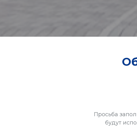
Об
Просьба запол
будут исп