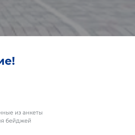
ие!
нные из анкеты
ия бейджей