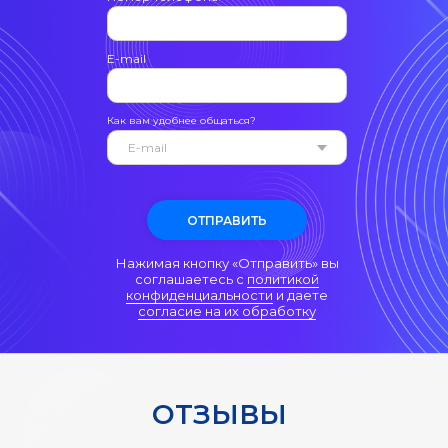
Ы
E-mail
Как вам удобнее общаться?
ОТПРАВИТЬ
Нажимая кнопку «Отправить» вы
соглашаетесь с
политикой
конфиденциальности
и даете
согласие на их обработку
ТИ
ОТЗЫВЫ