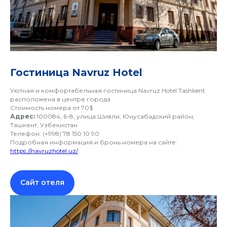
Гостиница Navruz Hotel
Уютная и комфортабельная гостиница Navruz Hotel Tashkent
расположена в центре города
Стоимость номера от 70$
Адрес:
100084, 6-8, улица Шивли, Юнусабадский район,
ЛУ
Ташкент, Узбекистан
Телефон: (+998) 78 150 10 90
Подробная информация и бронь номера на сайте:
https://navruzhotel.uz/
Сайт отеля